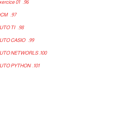
xercice 01
96.
 QCM
97.
TUTO TI
98.
 TUTO CASIO
99.
es TUTO NETWORLS
100.
s TUTO PYTHON
101.