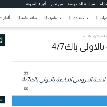
خدام
سياسة الخصوصة
من نحن
أتبرع للمدونة
دولي
م الاعدادي
م الثانوي
ثقافة عامة
ألغاز Enigmes
صة بالاولى باك4/7
بإ
ال
لاولى باك4/7
لائحة الدروس الخاصة بالاولى باك4/7
بح