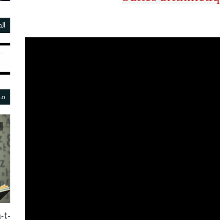
ال
مو
-t-