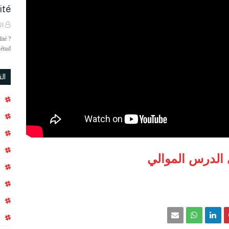
é ?
ال
ité ?
étud…
ال
 الدرس الموالي