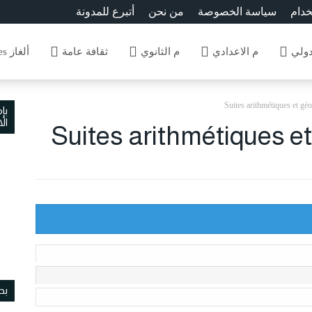
خدام
سياسة الخصوصة
من نحن
أتبرع للمدونة
دولي
م الاعدادي
م الثانوي
ثقافة عامة
ألغاز Enigmes
Suites arithmétiques et 
بإ
ال
Suites arithmétiques 
بح