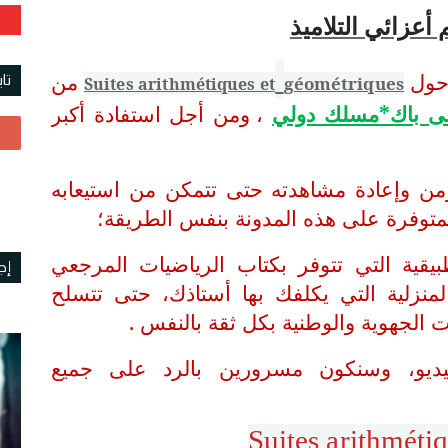
 أعزائي التلاميذ
 حول
من
تا
géométriques
Suites arithmétiques et
ى باك*مسلك دولي
، ومن أجل استفادة أكبر
زمن وإعادة مشاهدته حتى تتمكن من استيعابه
لمتوفرة على هذه المدونة بنفس الطريقة؛
طبيقية التي تتوفر بكتاب الرياضيات المرجعي
إج
منزلية التي يكلفك بها أستاذك، حتى تتسلح
 الجهوية والوطنية بكل ثقة بالنفس .
يديو، وسنكون مسرورين بالرد على جميع
Suites arithmét