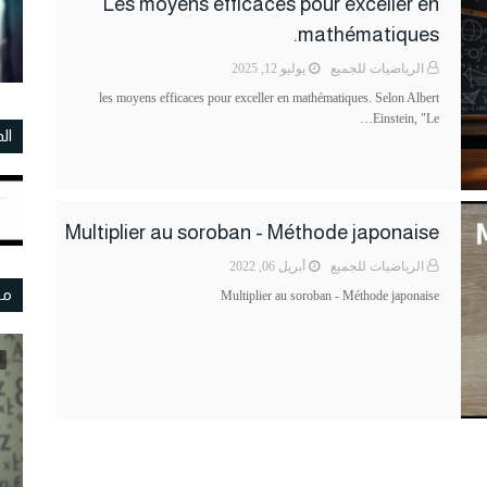
Les moyens efficaces pour exceller en
mathématiques.
الرياضيات للجميع
يوليو 12, 2025
les moyens efficaces pour exceller en mathématiques. Selon Albert
Einstein, "Le…
ال
Multiplier au soroban - Méthode japonaise
الرياضيات للجميع
أبريل 06, 2022
مو
Multiplier au soroban - Méthode japonaise