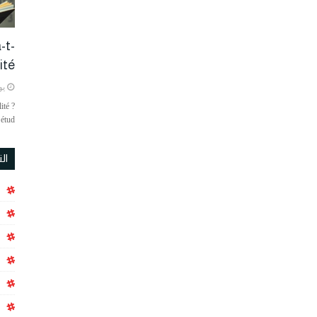
-t-
é ?
يولي
ité ?
étud…
ال