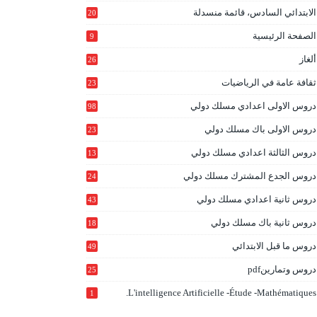
الابتدائي السادس، قائمة منسدلة
20
1
الصفحة الرئيسية
9
ألغاز
26
ثقافة عامة في الرياضيات
23
دروس الاولى اعدادي مسلك دولي
98
دروس الاولى باك مسلك دولي
23
0
دروس الثالثة اعدادي مسلك دولي
13
9
دروس الجدع المشترك مسلك دولي
24
6
دروس ثانية اعدادي مسلك دولي
43
دروس ثانية باك مسلك دولي
18
0
دروس ما قبل الابتدائي
49
دروس وتمارينpdf
25
L'intelligence Artificielle -étude -mathématiques.
1