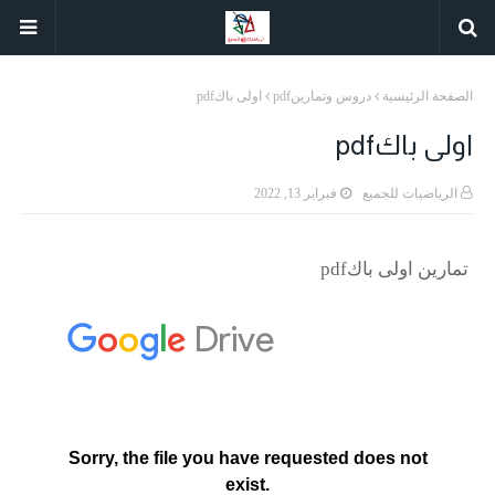
الصفحة الرئيسية
دروس وتمارينpdf
اولى باكpdf
اولى باكpdf
الرياضيات للجميع
فبراير 13, 2022
تمارين اولى باكpdf