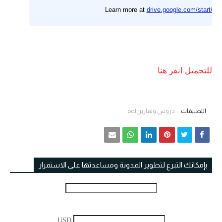
للتحميل انقر هنا
التصنيفات
دروس وتمارينpdf
بإمكانك التبرع لتطوير المدونة ومساعدتها على الاستمرار
USD