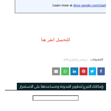
للتحميل انقر هنا
التصنيفات
دروس وتمارينpdf
بإمكانك التبرع لتطوير المدونة ومساعدتها على الاستمرار