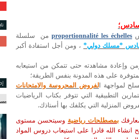
لسادس؛
تا
رس
proportionnalité les échelles
من سلسلة
لسادس *مسلك دولي*
، ومن أجل استفادة أكبر
زمن وإعادة مشاهدته حتى تتمكن من استيعابه
لمتوفرة على هذه المدونة بنفس الطريقة؛
إج
لح لمواجهة ا
لفروض المحروسة والامتحانات
ارين التطبيقية التي تتوفر بكتاب الرياضيات
وض المنزلية التي يكلفك بها أستاذك.
معارفك
بمصطلحات رياضية
وسيتحسن مستوى
ح انشاء الله قادرا على استيعاب دروس المواد