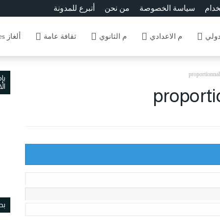
خدام
سياسة الخصوصة
من نحن
أتبرع للمدونة
دولي
م الاعدادي
م الثانوي
ثقافة عامة
ألغاز Enigmes
proportionnali
بإ
ال
proporti
بح