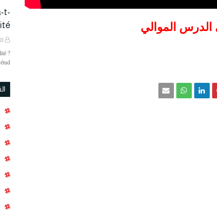
-t-
é ?
 الدرس الموالي
ال
ité ?
étud…
ال