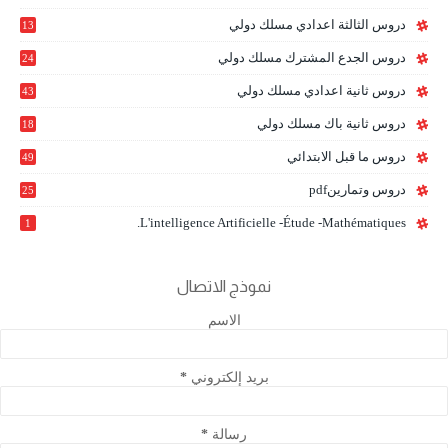
0
دروس الثالثة اعدادي مسلك دولي
13
9
دروس الجدع المشترك مسلك دولي
24
6
دروس ثانية اعدادي مسلك دولي
43
دروس ثانية باك مسلك دولي
18
0
دروس ما قبل الابتدائي
49
دروس وتمارينpdf
25
L'intelligence Artificielle -étude -mathématiques.
1
نموذج الاتصال
الاسم
بريد إلكتروني
*
رسالة
*