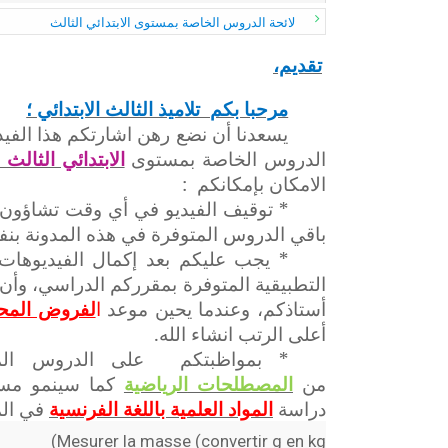
لائحة الدروس الخاصة بمستوى الابتدائي الثالث
تقديم،
مرحبا بكم تلاميذ الثالث الابتدائي ؛
يسعدنا أن نضع رهن اشارتكم هذا الفي
الابتدائي الثال
الدروس الخاصة بمستوى
الامكان بإمكانكم :
* توقيف الفيديو في أي وقت تشاؤون و
باقي الدروس المتوفرة في هذه المدونة بن
* يجب عليكم بعد إكمال الفيديوهات 
التطبيقية المتوفرة بمقرركم الدراسي، وأن ت
أستاذكم، وعندما يحين موعد
ا
لفروض الم
أعلى الرتب انشاء الله.
* بمواظبتكم على الدروس المت
من
المصطلحات
الرياضية
كما سينمو مست
دراسة
المواد العلمية باللغة الفرنسية
في الم
Mesurer la masse (convertir g en kg)