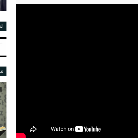
ال
مو