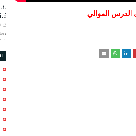
-t-
ى الدرس الموالي
é ?
ال
ité ?
étud…
ال