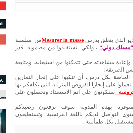
تا
ديو الذي يتعلق بدرس
Mesurer la masse
من سلسلة
ث *مسلك دولي*
، ولكي تستفيدوا من مضمونه قدر
إعادة مشاهدته حتى تتمكنوا من استيعابه، ومتابعة
فس الطريقة؛
الخاصة بكل درس، أن تنكبوا على إنجاز التمارين
إج
عملوا على إنجازا الفروض المنزلية التي يكلفكم بها
حروسة
ستكونون على اتم الاستعداد وتحصلون على
وفرة بهذه المدونة سوف ترفعون رصيدكم
وى التواصل لديكم باللغة الفرنسية، وتستطيعون
ستقبل بكل طمأنينة .