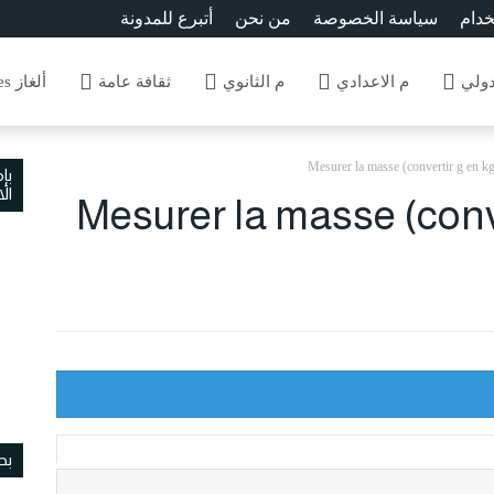
خدام
سياسة الخصوصة
من نحن
أتبرع للمدونة
دولي
م الاعدادي
م الثانوي
ثقافة عامة
ألغاز Enigmes
بإ
ال
الثالثMesurer la masse (convertir g
بح