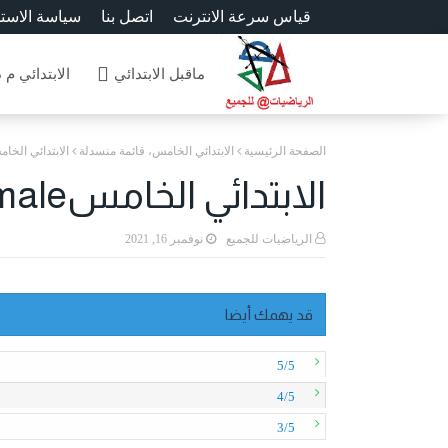
قياس سرعة الانترنت
اتصل بنا
سياسة الاست
ماقبل الابتدائي
الابتدائي م 
الصفحة الرئيسية
الابتدائي الخامس، قائمة منسدلة
الابتدائي الخامسion décimale
الابتدائي الخامسDivision décimale
الرياضيات للجميع
نوفمبر 16, 2021
قد يهمك أيضا
5/5
4/5
3/5