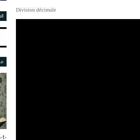
Division décimale
ال
مو
-t-