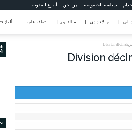
خدام
سياسة الخصوصة
من نحن
أتبرع للمدونة
دولي
م الاعدادي
م الثانوي
ثقافة عامة
ألغاز Enigmes
Divis
بإ
ال
بح