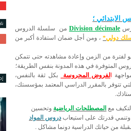
س الابتدائي ؛
تا
Division décimale
درس
من سلسلة الدروس
سلك دولي*
، ومن أجل ضمان استفادة أكبر من
و لفترة من الزمن وإعادة مشاهدته حتى تتمكن
روس المتوفرة في هذه المدونة بنفس الطريقة؛
مواجهة
ا
لفروض المحروسة
بكل ثقة بالنفس،
إج
التي تتوفر بالمقرر الدراسي المعتمد بمؤسستك،
ستاذك.
التكيف مع
المصطلحات الرياضية
وتحسين
 وتنمي قدرتك على استيعاب
دروس المواد
قبلة من حياتك الدراسية دونما مشاكل .