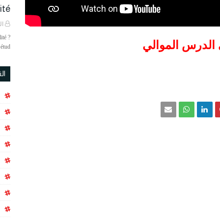
é ?
ال
ité ?
 الدرس الموالي
étud…
ال