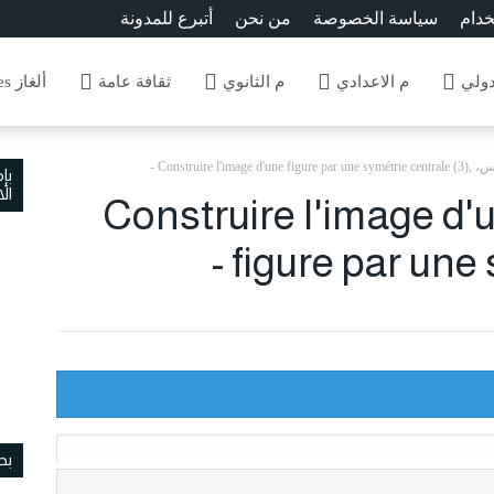
خدام
سياسة الخصوصة
من نحن
أتبرع للمدونة
دولي
م الاعدادي
م الثانوي
ثقافة عامة
ألغاز Enigmes
Construire l'imag) -
بإ
ال
دائي الخامس، ,Construire l'image d'une
figure par une s
بح