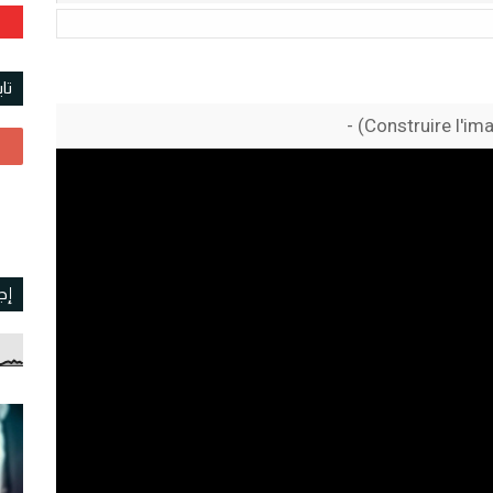
تا
Construire l'ima
إج