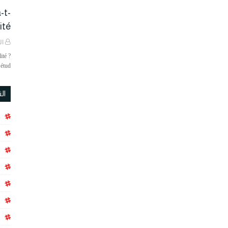
-t-
é ?
ال
ité ?
étud…
ال