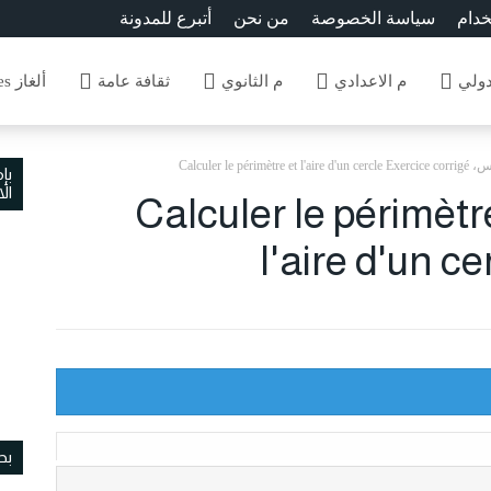
خدام
سياسة الخصوصة
من نحن
أتبرع للمدونة
دولي
م الاعدادي
م الثانوي
ثقافة عامة
ألغاز Enigmes
Calculer le périm
بإ
ال
ائي الخامس، Calculer le périmètre et
l'aire d'un c
بح