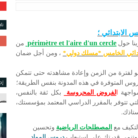
تا
س الابتدائي ؛
périmètre et l'aire d'un cercle
رينا حول
من
تدائي الخامس *مسلك دولي*
، ومن أجل ضمان
و لفترة من الزمن وإعادة مشاهدته حتى تتمكن
روس المتوفرة في هذه المدونة بنفس الطريقة؛
إج
مواجهة
ا
لفروض المحروسة
بكل ثقة بالنفس،
التي تتوفر بالمقرر الدراسي المعتمد بمؤسستك،
ستاذك.
التكيف مع
المصطلحات الرياضية
وتحسين
 وتنمي قدرتك على استيعاب
دروس المواد