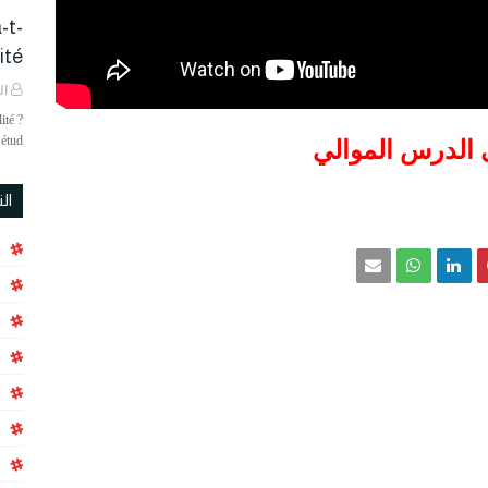
-t-
é ?
ال
ité ?
étud…
 الدرس الموالي
ال