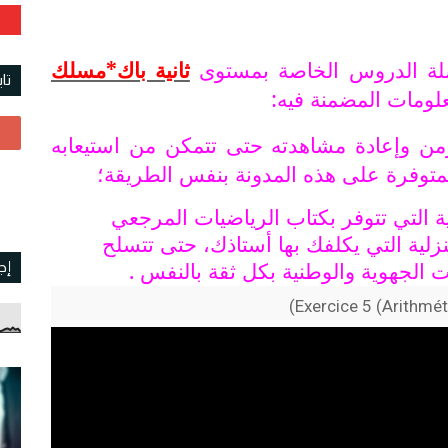
سلة الدروس الخاصة بمستوى
ثانية باك*مسلك
تا
لومات المضمنة فيه:
زمن وإعادة مشاهدته حتى تتمكن من استيعابه
لمتوفرة على هذه المدونة بنفس الطريقة؛
قية التي تتوفر بكتاب الرياضيات المرجعي
لية التي يكلفك بها أستاذك، حتى تتسلح
 الجهوية والوطنية بكل ثقة بالنفس .
إج
Exercice 5 (Arithmét