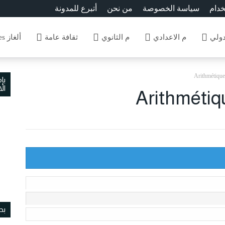
خدام
سياسة الخصوصة
من نحن
أتبرع للمدونة
دولي
م الاعدادي
م الثانوي
ثقافة عامة
ألغاز Enigmes
Arithmétique
بإ
ال
Arithmétiq
بح