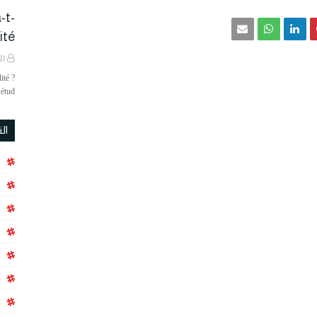
-t-
é ?
ال
ité ?
étud…
ال