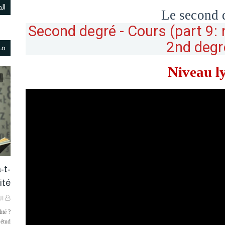
ال
Le second 
Second degré - Cours (part 9:
2nd degr
مو
Niveau l
-t-
é ?
ال
ité ?
étud…