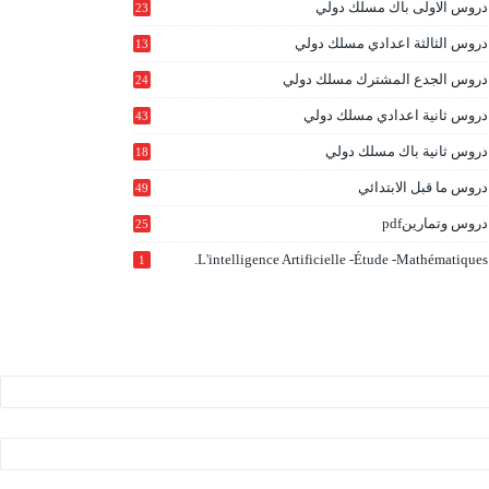
دروس الاولى باك مسلك دولي
23
0
دروس الثالثة اعدادي مسلك دولي
13
9
دروس الجدع المشترك مسلك دولي
24
6
دروس ثانية اعدادي مسلك دولي
43
دروس ثانية باك مسلك دولي
18
0
دروس ما قبل الابتدائي
49
دروس وتمارينpdf
25
L'intelligence Artificielle -étude -mathématiques.
1