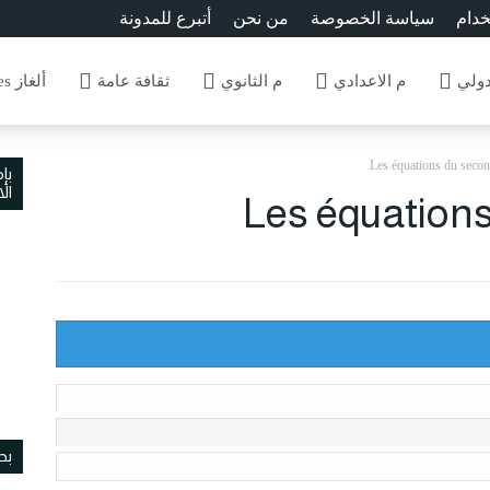
خدام
سياسة الخصوصة
من نحن
أتبرع للمدونة
دولي
م الاعدادي
م الثانوي
ثقافة عامة
ألغاز Enigmes
Les équations du secon
بإ
ال
Les équations
بح