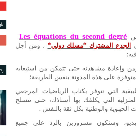
تا
رس
Les équations du second degré
ى
الجدع المشترك *مسلك دولي*
، ومن أجل
يه:
زمن وإعادة مشاهدته حتى تتمكن من استيعابه
إج
لمتوفرة على هذه المدونة بنفس الطريقة؛
طبيقية التي تتوفر بكتاب الرياضيات المرجعي
منزلية التي يكلفك بها أستاذك، حتى تتسلح
 الجهوية والوطنية بكل ثقة بالنفس .
يديو، وسنكون مسرورين بالرد على جميع