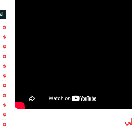
ال
لي