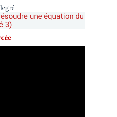
degré
 résoudre une équation du
é 3)
ycée