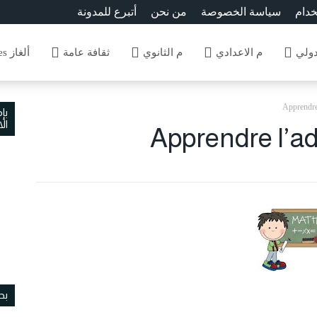
خدام
سياسة الخصوصة
من نحن
أتبرع للمدونة
دولي
م الاعدادي
م الثانوي
ثقافة عامة
ألغاز Enigmes
Apprendre 
بإ
ال
Apprendre l’ad
بح