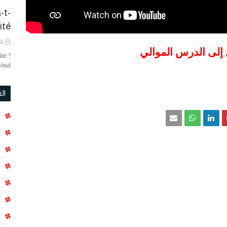
-t-
é ?
ال
 إلى الدرس الموالي
ité ?
étud…
ال