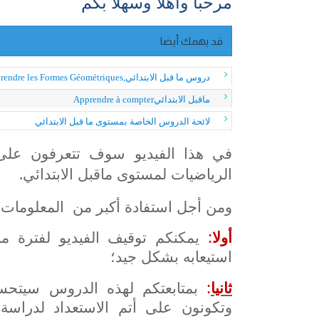
مرحبا وأهلا وسهلا بكم
قد يهمك أيضا
دروس ما قبل الابتدائي,Apprendre les Formes Géométriques
ماقبل الابتدائيApprendre à compter
لائحة الدروس الخاصة بمستوى ما قبل الابتدائي
في هذا الفيديو سوف تتعرفون عل
الرياضيات لمستوى ماقبل الابتدائي.
ومن أجل استفادة أكبر من المعلومات ا
أولا
:
يمكنكم توقيف الفيديو لفترة 
استيعابه بشكل جيد؛
ثانيا
:
بمتابعتكم لهذه الدروس سيتحس
وتكونون على أتم الاستعداد لدراسة ا