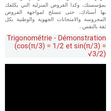
بمؤسستك، وكذا الفروض المنزلية التي يكلفك
بها أستاذك، حتى تتسلح لمواجهة الفروض
المحروسة والامتحانات الجهوية والوطنية بكل
ثقة بالنفس .
Trigonométrie - Démonstration
(cos(π/3) = 1/2 et sin(π/3) =
√3/2)