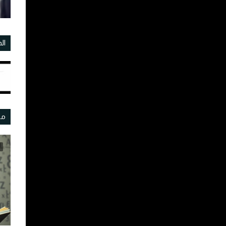
ال
مو