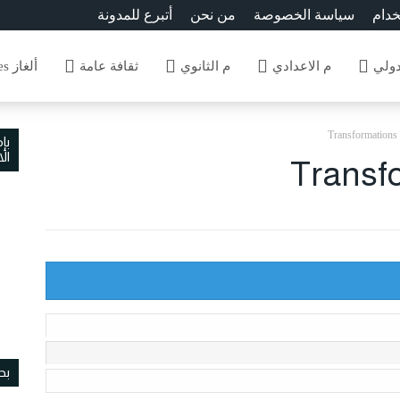
خدام
سياسة الخصوصة
من نحن
أتبرع للمدونة
دولي
م الاعدادي
م الثانوي
ثقافة عامة
ألغاز Enigmes
Transformations 
بإ
ال
Transfo
بح