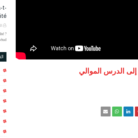
-t-
é ?
ال
ité ?
étud…
ال
 إلى الدرس الموالي