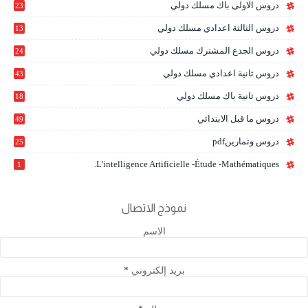
دروس الاولى باك مسلك دولي
23
0
دروس الثالثة اعدادي مسلك دولي
13
9
دروس الجدع المشترك مسلك دولي
24
6
دروس ثانية اعدادي مسلك دولي
43
دروس ثانية باك مسلك دولي
18
0
دروس ما قبل الابتدائي
49
دروس وتمارينpdf
25
L'intelligence Artificielle -étude -mathématiques.
1
نموذج الاتصال
الاسم
بريد إلكتروني
*