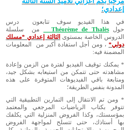
مرحبا بكم أعزائي تلاميذ السنة الثالثة
إعدادي؛
في هذا الفيديو سوف تتابعون درس
حول
Théorème de Thalès
من سلسلة
الدروس الخاصة بمستوى
الثالثة إعدادي *مسلك
دولي*
، ومن أجل استفادة أكبر من المعلومات
المضمنة فيه:
* يمكنك توقيف الفيديو لفترة من الزمن وإعادة
مشاهدته حتى تتمكن من استيعابه بشكل جيد،
ومتابعة باقي الفيديوهات المتوفرة على هذه
المدونة بنفس الطريقة؛
* ومن تم الانتقال إلى التمارين التطبيقية التي
تتوفر بكتاب الرياضيات المرجعي والمعتمد
بمؤسستك، وكذا الفروض المنزلية التي يكلفك
بها أستاذك، حتى تتسلح لمواجهة الفروض
المحروسة والامتحانات الجهوية والوطنية بكل