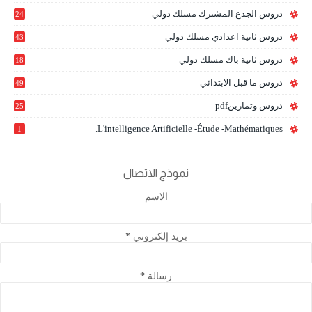
9
دروس الجدع المشترك مسلك دولي
24
6
دروس ثانية اعدادي مسلك دولي
43
دروس ثانية باك مسلك دولي
18
0
دروس ما قبل الابتدائي
49
دروس وتمارينpdf
25
L'intelligence Artificielle -étude -mathématiques.
1
نموذج الاتصال
الاسم
بريد إلكتروني
*
رسالة
*