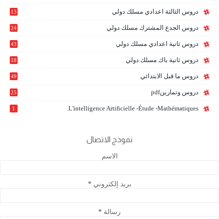
0
دروس الثالثة اعدادي مسلك دولي
13
9
دروس الجدع المشترك مسلك دولي
24
6
دروس ثانية اعدادي مسلك دولي
43
دروس ثانية باك مسلك دولي
18
0
دروس ما قبل الابتدائي
49
دروس وتمارينpdf
25
L'intelligence Artificielle -étude -mathématiques.
1
نموذج الاتصال
الاسم
بريد إلكتروني
*
رسالة
*