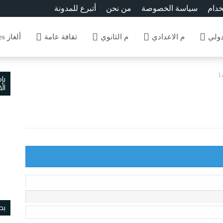
خدام
سياسة الخصوصة
من نحن
أتبرع للمدونة
دولي
م الاعدادي
م الثانوي
ثقافة عامة
ألغاز Enigmes
L
بإ
ال
بح