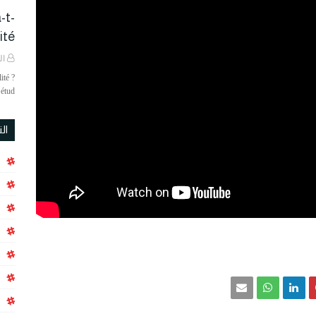
-t-
é ?
ال
ité ?
étud…
ال