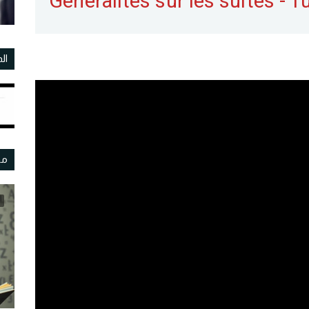
Généralités sur les suites - T
ال
مو