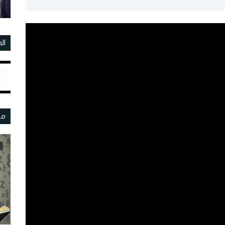
ال
مو