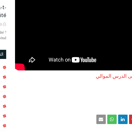
-t-
é ?
ال
ité ?
étud…
ال
لى الدرس الموالي