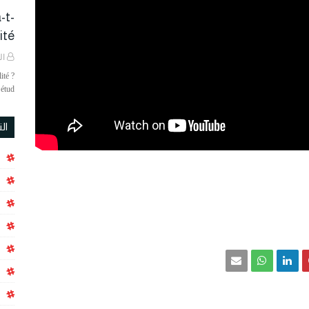
-t-
é ?
ال
ité ?
étud…
ال