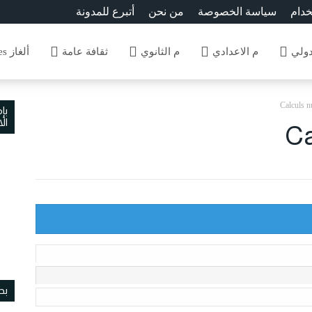
خدام
سياسة الخصوصة
من نحن
أتبرع للمدونة
دولي
م الاعدادي
م الثانوي
ثقافة عامة
ألغاز Enigmes
Calculs 
بإ
ال
Ca
بح