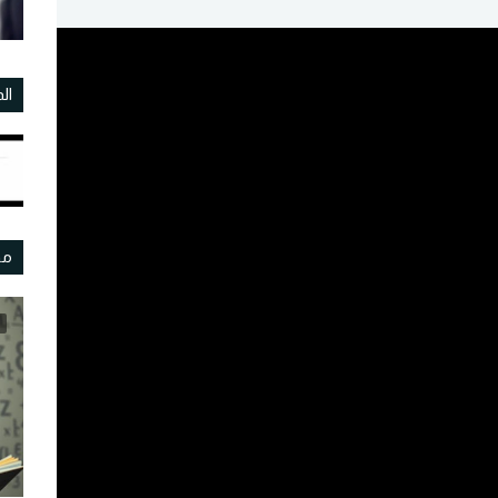
ال
مو