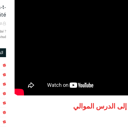
-t-
é ?
ال
ité ?
étud…
ال
 إلى الدرس الموالي