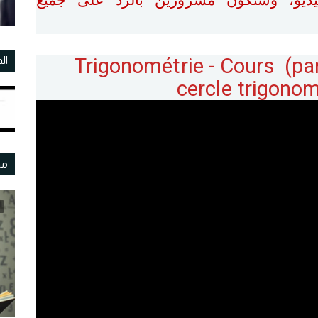
Trigonométrie - Cours (part
ال
cercle trigono
مو