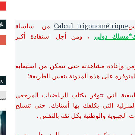
تا
س
Calcul trigonométrique
من سلسلة
ك*مسلك دولي
، ومن أجل استفادة أكبر
زمن وإعادة مشاهدته حتى تتمكن من استيعابه
لمتوفرة على هذه المدونة بنفس الطريقة؛
إج
طبيقية التي تتوفر بكتاب الرياضيات المرجعي
منزلية التي يكلفك بها أستاذك، حتى تتسلح
 الجهوية والوطنية بكل ثقة بالنفس .
يديو، وسنكون مسرورين بالرد على جميع