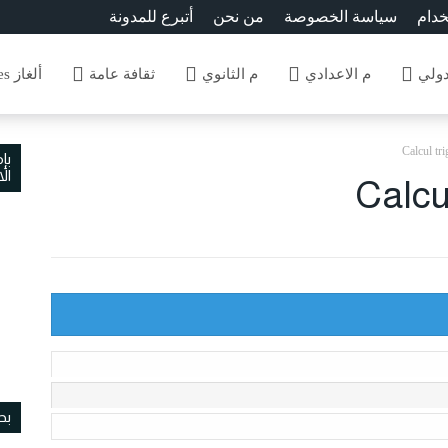
خدام
سياسة الخصوصة
من نحن
أتبرع للمدونة
دولي
م الاعدادي
م الثانوي
ثقافة عامة
ألغاز Enigmes
Calcul tr
بإ
ال
Calcu
بح